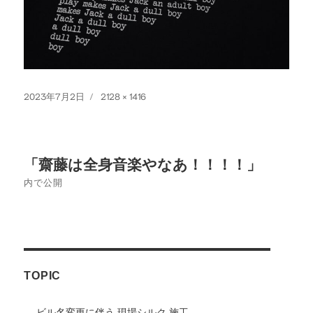
投
フ
2023年7月2日
2128 × 1416
稿
ル
日:
サ
イ
投
ズ
「齋藤は全身音楽やなあ！！！！」
稿
内で公開
ナ
ビ
ゲ
TOPIC
ー
シ
ビル名変更に伴う 現場シルク 施工