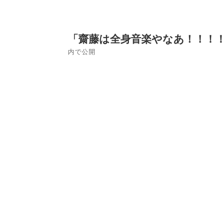
ズ
投
「齋藤は全身音楽やなあ！！！
稿
内で公開
ナ
ビ
ゲ
ー
シ
ョ
ン