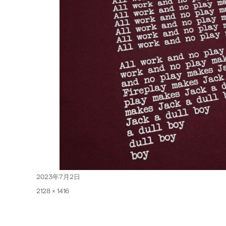
投
2023年7月2日
稿
フ
2128 × 1416
日:
ル
サ
イ