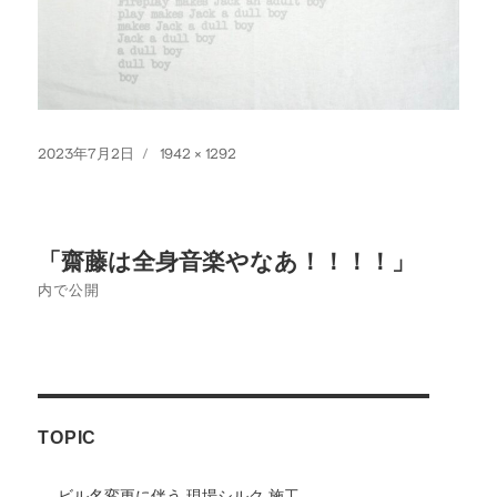
投
フ
2023年7月2日
1942 × 1292
稿
ル
日:
サ
イ
投
ズ
「齋藤は全身音楽やなあ！！！！」
稿
内で公開
ナ
ビ
ゲ
TOPIC
ー
シ
ビル名変更に伴う 現場シルク 施工