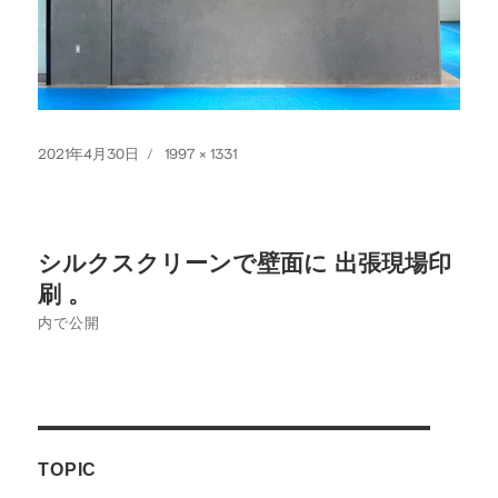
投
フ
2021年4月30日
1997 × 1331
稿
ル
日:
サ
イ
投
ズ
シルクスクリーンで壁面に 出張現場印
稿
刷 。
ナ
内で公開
ビ
ゲ
ー
TOPIC
シ