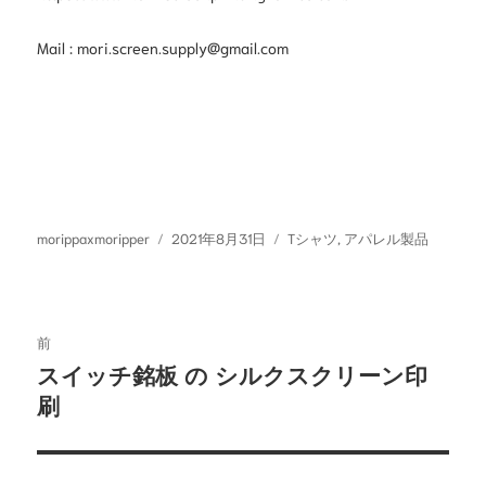
Mail :
mori.screen.supply@gmail.com
投
投
カ
morippaxmoripper
2021年8月31日
Tシャツ
,
アパレル製品
稿
稿
テ
者
日:
ゴ
リ
投
ー
前
稿
スイッチ銘板 の シルクスクリーン印
前
ナ
の
刷
投
ビ
稿:
ゲ