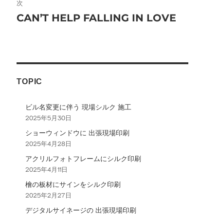
次
ー
CAN’T HELP FALLING IN LOVE
次
の
シ
投
ョ
稿:
ン
TOPIC
ビル名変更に伴う 現場シルク 施工
2025年5月30日
ショーウィンドウに 出張現場印刷
2025年4月28日
アクリルフォトフレームにシルク印刷
2025年4月11日
檜の板材にサインをシルク印刷
2025年2月27日
デジタルサイネージの 出張現場印刷