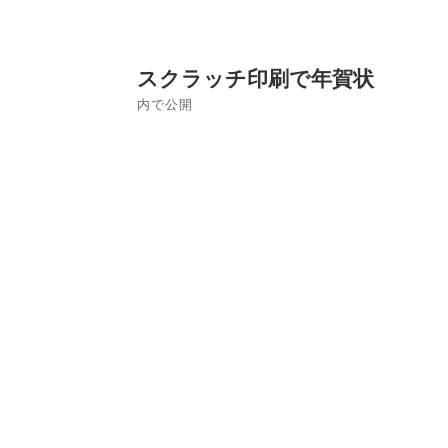
ズ
投
スクラッチ印刷で年賀状
稿
内で公開
ナ
ビ
ゲ
ー
シ
ョ
ン