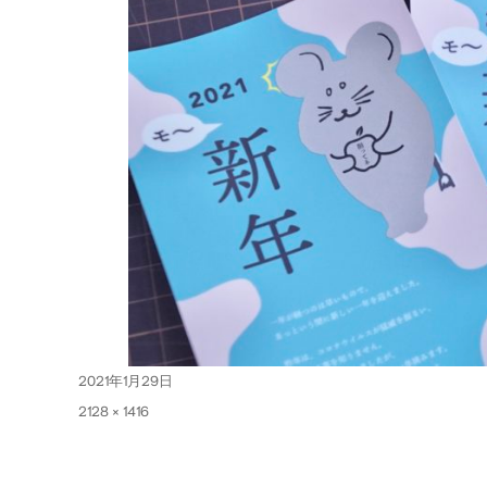
投
2021年1月29日
稿
フ
2128 × 1416
日:
ル
サ
イ