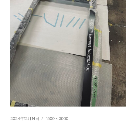
投
フ
2024年12月14日
1500 × 2000
稿
ル
日:
サ