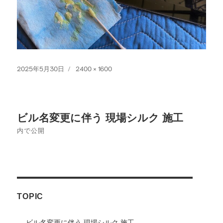
投
フ
2025年5月30日
2400 × 1600
稿
ル
日:
サ
イ
投
ズ
ビル名変更に伴う 現場シルク 施工
稿
内で公開
ナ
ビ
ゲ
TOPIC
ー
シ
ビル名変更に伴う 現場シルク 施工