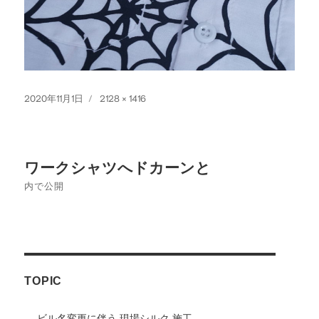
投
フ
2020年11月1日
2128 × 1416
稿
ル
日:
サ
イ
投
ズ
ワークシャツへドカーンと
稿
内で公開
ナ
ビ
ゲ
TOPIC
ー
シ
ビル名変更に伴う 現場シルク 施工