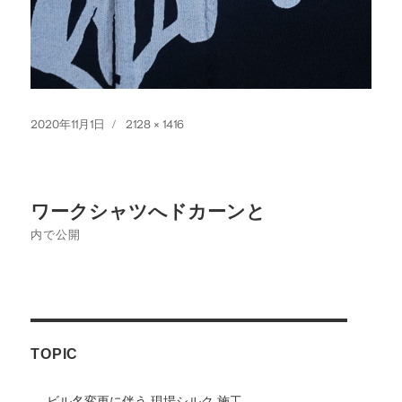
投
フ
2020年11月1日
2128 × 1416
稿
ル
日:
サ
イ
投
ズ
ワークシャツへドカーンと
稿
内で公開
ナ
ビ
ゲ
TOPIC
ー
シ
ビル名変更に伴う 現場シルク 施工