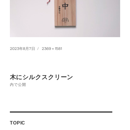
投
フ
2023年8月7日
2369 × 1581
稿
ル
日:
サ
イ
投
ズ
木にシルクスクリーン
稿
内で公開
ナ
ビ
ゲ
TOPIC
ー