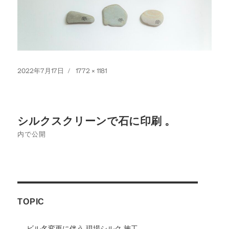
投
フ
2022年7月17日
1772 × 1181
稿
ル
日:
サ
イ
投
ズ
シルクスクリーンで石に印刷 。
稿
内で公開
ナ
ビ
ゲ
TOPIC
ー
シ
ビル名変更に伴う 現場シルク 施工