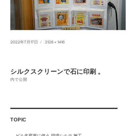
投
フ
2022年7月17日
2128 × 1416
稿
ル
日:
サ
イ
投
ズ
シルクスクリーンで石に印刷 。
稿
内で公開
ナ
ビ
ゲ
TOPIC
ー
シ
ビル名変更に伴う 現場シルク 施工