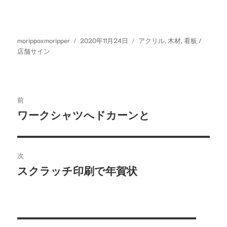
投
投
カ
morippaxmoripper
2020年11月24日
アクリル
,
木材
,
看板 /
稿
稿
テ
店舗サイン
者
日:
ゴ
リ
ー
投
前
稿
ワークシャツへドカーンと
前
ナ
の
投
ビ
稿:
次
ゲ
スクラッチ印刷で年賀状
次
ー
の
投
シ
稿:
ョ