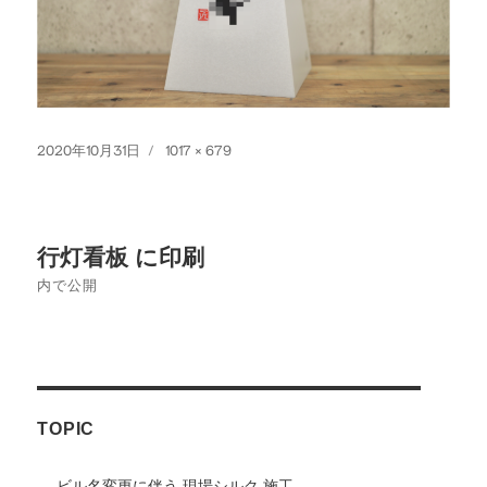
投
フ
2020年10月31日
1017 × 679
稿
ル
日:
サ
イ
投
ズ
行灯看板 に印刷
稿
内で公開
ナ
ビ
ゲ
TOPIC
ー
シ
ビル名変更に伴う 現場シルク 施工