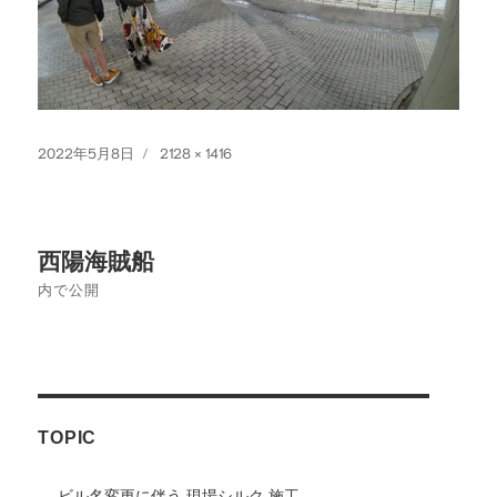
投
フ
2022年5月8日
2128 × 1416
稿
ル
日:
サ
イ
投
ズ
西陽海賊船
稿
内で公開
ナ
ビ
ゲ
TOPIC
ー
シ
ビル名変更に伴う 現場シルク 施工