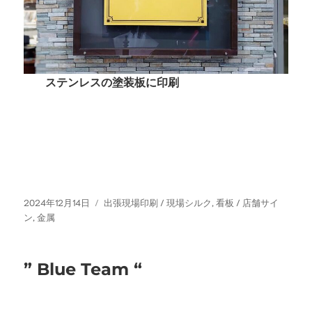
ステンレスの塗装板に印刷
投
カ
2024年12月14日
出張現場印刷 / 現場シルク
,
看板 / 店舗サイ
稿
テ
ン
,
金属
日:
ゴ
リ
ー
” Blue Team “