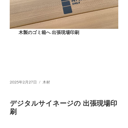
木製のゴミ箱へ 出張現場印刷
投
カ
2025年2月27日
木材
稿
テ
日:
ゴ
リ
デジタルサイネージの 出張現場印
ー
刷