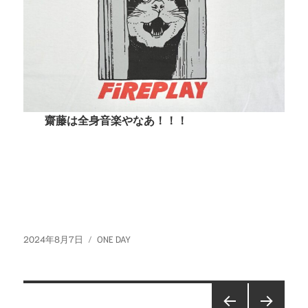
齋藤は全身音楽やなあ！！！
投
カ
2024年8月7日
ONE DAY
稿
テ
日:
ゴ
リ
投
ー