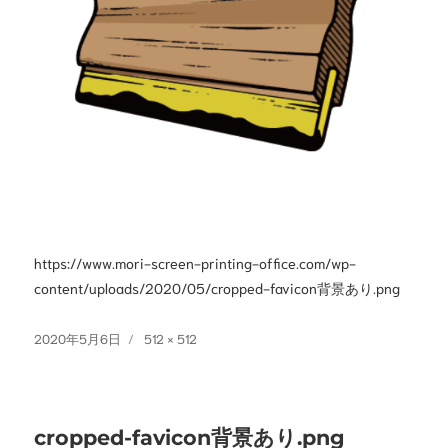
https://www.mori-screen-printing-office.com/wp-
content/uploads/2020/05/cropped-favicon背景あり.png
投
フ
2020年5月6日
512 × 512
稿
ル
日:
サ
イ
投
ズ
cropped-favicon背景あり.png