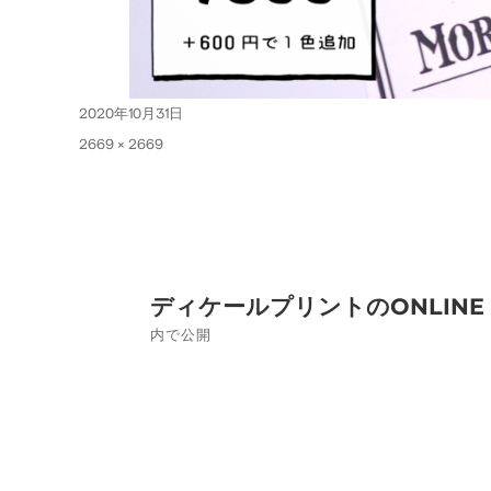
投
2020年10月31日
稿
フ
2669 × 2669
日:
ル
サ
イ
ズ
投
ディケールプリントのONLINE 
稿
内で公開
ナ
ビ
ゲ
ー