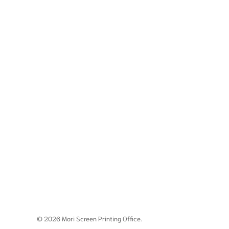
シ
ョ
ン
© 2026 Mori Screen Printing Office.