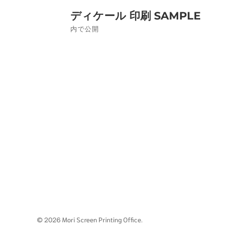
投
ディケール 印刷 SAMPLE
稿
内で公開
ナ
ビ
ゲ
ー
シ
ョ
ン
© 2026 Mori Screen Printing Office.