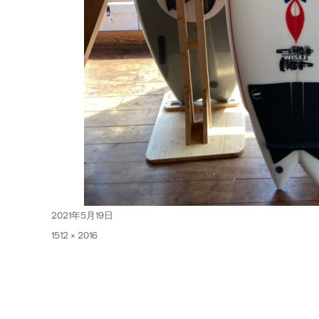
投
2021年5月19日
稿
フ
1512 × 2016
日:
ル
サ
イ
ズ